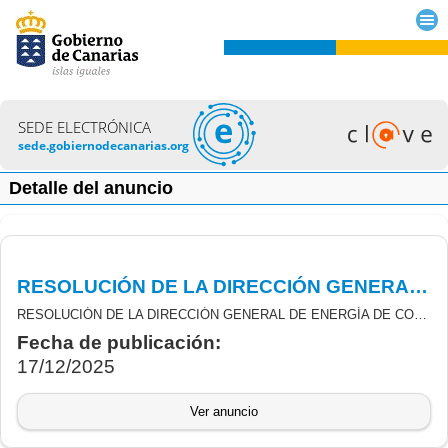
SEDE ELECTRÓNICA
sede.gobiernodecanarias.org
Detalle del anuncio
RESOLUCIÓN DE LA DIRECCIÓN GENERAL DE ENERGÍA DE CORRECCIÓN DE ERRORES DE LA RESOLUCION DE LOS PROGRAMAS DE INCENTIVOS LIGADOS AL AUTOCONSUMO Y ALMACENAMIENTO
RESOLUCIÓN DE LA DIRECCIÓN GENERAL DE ENERGÍA DE CORRECCIÓN DE ERRORES DERIVADOS DE LA CONVOCATORIA APROBADA POR ORDEN N.º 337/2021, DEL CONSEJERO DE TRANSICIÓN ECOLÓGICA, LUCHA CONTRA EL CAMBIO CLIMÁTICO Y PLANIFICACIÓN TERRITORIAL POR LA QUE SE CONVOCAN AYUDAS EN CONCURRENCIA NO COMPETITIVA, PARA EL PERIODO 2021-2023, DERIVADAS REAL DECRETO RD 477/2021, DE 29 DE JUNIO, POR EL QUE SE REGULAN LOS PROGRAMAS DE INCENTIVOS LIGADOS AL AUTOCONSUMO Y ALMACENAMIENTO, CON FUENTES DE ENERGÍA RENOVABLE, ASÍ COMO A LA IMPLANTACIÓN DE PROGRAMAS DE SISTEMAS TÉRMICOS RENOVABLES EN EL SECTOR RESIDENCIAL, EN EL MARCO DEL PLAN DE RECUPERACIÓN TRANSFORMACIÓN Y RESILIENCIA (MRR)
Fecha de publicación:
17/12/2025
Ver anuncio