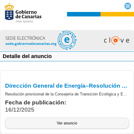
SEDE ELECTRÓNICA
sede.gobiernodecanarias.org
Detalle del anuncio
Dirección General de Energía–Resolución provisional sobre la concesión de subvenciones del programa de incentivos ligado a la movilidad eléctrica (MOVES III) para el año 2025.
Resolución provisional de la Consejería de Transición Ecológica y Energía por la que se efectúa convocatoria para el ejercicio 2025, para la concesión de subvenciones por razones de interés público de las subvenciones derivadas del Real Decreto-Ley 3/2025, de 1 de abril, por el que se establece el programa de incentivos ligado a la movilidad eléctrica (MOVES III) para el año 2025.
Fecha de publicación:
16/12/2025
Ver anuncio