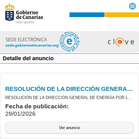
SEDE ELECTRÓNICA
sede.gobiernodecanarias.org
Detalle del anuncio
RESOLUCIÓN DE LA DIRECCIÓN GENERAL DE ENERGÍA POR LA QUE SE CONCEDE AMPLIACIÓN DE PLAZOS PARA LA TERMINACIÓN DE LAS SUBVENCIONES PARA EL FOMENTO DEL AUTOCONSUMO COMPARTIDO Y EL DESARROLLO DE COMUNIDADES ENERGÉTICAS EN DIFERENTES SECTORES
RESOLUCIÓN DE LA DIRECCIÓN GENERAL DE ENERGÍA POR LA QUE SE CONCEDE AMPLIACIÓN DE PLAZOS PARA LA TERMINACIÓN DE LAS SUBVENCIONES DERIVADAS DE LA ORDEN 493/2022 DE 21 DE DICIEMBRE, POR LA QUE SE ESTABLECEN LAS BASES REGULADORAS Y LA CONVOCATORIA DE SUBVENCIONES PARA EL FOMENTO DEL AUTOCONSUMO COMPARTIDO Y EL DESARROLLO DE COMUNIDADES ENERGÉTICAS EN DIFERENTES SECTORES, EN EL MARCO DE LA ESTRATEGIA DE ENERGÍA SOSTENIBLE EN LAS ISLAS CANARIAS (PROGRAMA 2), CON CARGO AL PLAN DE RECUPERACIÓN, TRANSFORMACIÓN Y RESILIENCIA (COMPONENTE 7, INVERSIÓN 2)
Fecha de publicación:
29/01/2026
Ver anuncio