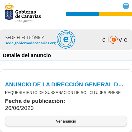
SEDE ELECTRÓNICA
sede.gobiernodecanarias.org
Detalle del anuncio
ANUNCIO DE LA DIRECCIÓN GENERAL DE PROMOCIÓN ECONOMICA DE 23/06/2023 RELATIVO A SUBVENCIONES REACTIVACIÓN ECONÓMICA PYME TRAS COVID-19.
REQUERIMIENTO DE SUBSANACIÓN DE SOLICITUDES PRESENTADAS EN EL MARCO DE LA CONVOCATORIA DE SUBVENCIONES DESTINADAS A LA REACTIVACIÓN ECONÓMICA DE LAS PEQUEÑAS Y MEDIANAS EMPRESAS EN CANARIAS COMO PARTE DE LA RESPUESTA DE LA UNIÓN EUROPEA A LA PANDEMIA COVID-19, CON CARGO AL FONDO DE AYUDA A LA RECUPERACIÓN PARA LA COHESIÓN Y LOS TERRITORIOS DE EUROPA (REACT-EU), FINANCIADA AL 100% POR EL FONDO EUROPEO DE DESARROLLO REGIONAL (FEDER).
Fecha de publicación:
26/06/2023
Ver anuncio