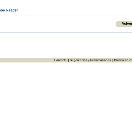
be Reader.
Volve
Contacto
| Sugerencias y Reclamaciones
| Política de c