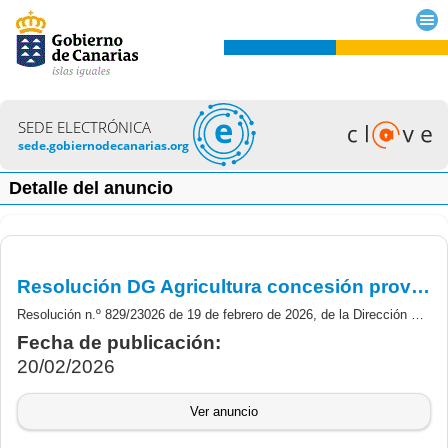
SEDE ELECTRÓNICA
sede.gobiernodecanarias.org
Detalle del anuncio
Resolución DG Agricultura concesión provisional Acción III.12 Cultivos Forrajeros POSEI campaña 2025
Resolución n.º 829/23026 de 19 de febrero de 2026, de la Dirección General de Agricultura por la que se propone la concesión o desestimación de las ayudas establecidas en la Acción III.12 “Ayuda a los productores de determinados cultivos forrajeros” del Programa Comunitario de Apoyo a las Producciones Agrarias de Canarias, campaña 2025, y por la que se da audiencia a los interesados.
Fecha de publicación:
20/02/2026
Ver anuncio