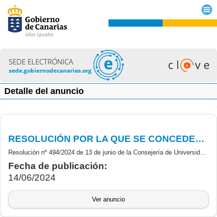
SEDE ELECTRÓNICA
sede.gobiernodecanarias.org
Detalle del anuncio
RESOLUCIÓN POR LA QUE SE CONCEDEN SUBVENCIONES PARA LA EJECUCIÓN DEL PROYECTO SPAIN LIVING LAB, (RETECH), CONTRIBUYENDO A HITOS Y OBJETIVOS DEL COMPONENTE 16 (PRTR), FINANCIADO POR LA U.E - NEXT GENERATION EU, EJERCICIO 2024-2025.
Resolución nº 494/2024 de 13 de junio de la Consejería de Universidades, Ciencia e Innovación y Cultura por la que se conceden subvenciones para la ejecución del proyecto Spain Living Lab, aprobado por el marco del programa de redes territoriales de especialización tecnológica (RETECH)
Fecha de publicación:
14/06/2024
Ver anuncio