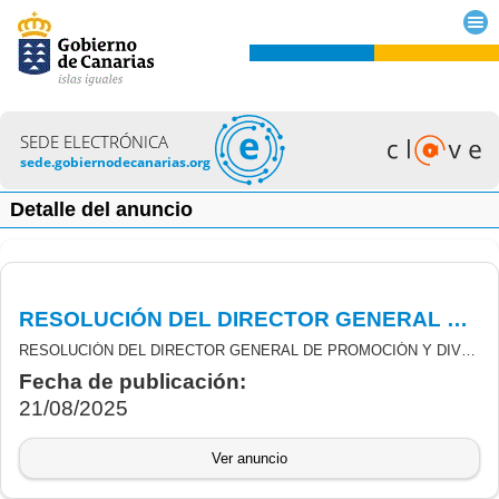
SEDE ELECTRÓNICA
sede.gobiernodecanarias.org
Detalle del anuncio
RESOLUCIÓN DEL DIRECTOR GENERAL DE PROMOCIÓN Y DIVERSIFICACIÓN ECONÓMICA POR LA QUE SE MODIFICA LA RESOLUCIÓN N.º 2196/2024, DE 19 DE DICIEMBRE.
RESOLUCIÓN DEL DIRECTOR GENERAL DE PROMOCIÓN Y DIVERSIFICACIÓN ECONÓMICA POR LA QUE SE MODIFICA LA RESOLUCIÓN N.º 2196/2024, DE 19 DE DICIEMBRE, DE LA DIRECCIÓN GENERAL DE PROMOCIÓN Y DIVERSIFICACIÓN ECONÓMICA, POR LA QUE SE RESUELVE LA CONCESIÓN DE LA LÍNEA 2 DEL PROGRAMA DE SUBVENCIONES PARA LA MEJORA DE LA COMPETITIVIDAD, LA SOSTENIBILIDAD, LA CREACIÓN Y EL CRECIMIENTO EMPRESARIAL DE CANARIAS.
Fecha de publicación:
21/08/2025
Ver anuncio