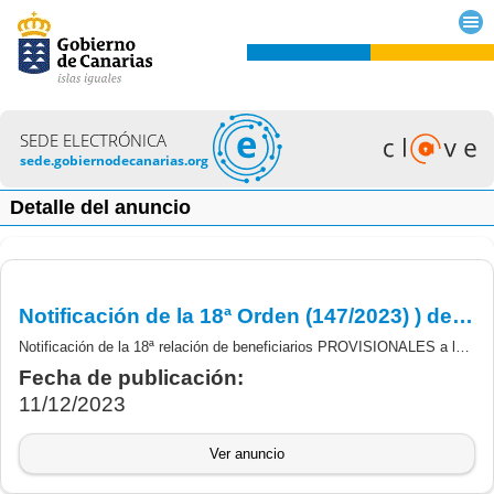
SEDE ELECTRÓNICA
sede.gobiernodecanarias.org
Detalle del anuncio
Notificación de la 18ª Orden (147/2023) ) de concesión PROVISIONAL de las subvenciones derivadas del RD 477/2021, de 29 de junio (AUTOCONSUMO Y ALMACENAMIENTO
Notificación de la 18ª relación de beneficiarios PROVISIONALES a los que se les ha concedido subvención derivada del RD 477/2021, de 29 de junio, por el que se aprueba la concesión directa a las comunidades autónomas y a las ciudades de Ceuta y Melilla de ayudas para la ejecución de diversos programas de incentivos ligados al autoconsumo y al almacenamiento, con fuentes de energía renovable, así como a la implantación de sistemas térmicos renovables en el sector residencial, en el marco del Plan de Recuperación, Transformación y Resiliencia (BOE número 155, de 30 de junio de 2021)
Fecha de publicación:
11/12/2023
Ver anuncio