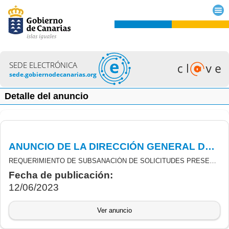
SEDE ELECTRÓNICA
sede.gobiernodecanarias.org
Detalle del anuncio
ANUNCIO DE LA DIRECCIÓN GENERAL DE PROMOCIÓN ECONOMICA DE 09/06/2023 RELATIVO A SUBVENCIONES REACTIVACIÓN ECONÓMICA PYME TRAS COVID-19.
REQUERIMIENTO DE SUBSANACIÓN DE SOLICITUDES PRESENTADAS EN EL MARCO DE LA CONVOCATORIA DE SUBVENCIONES DESTINADAS A LA REACTIVACIÓN ECONÓMICA DE LAS PEQUEÑAS Y MEDIANAS EMPRESAS EN CANARIAS COMO PARTE DE LA RESPUESTA DE LA UNIÓN EUROPEA A LA PANDEMIA COVID-19, CON CARGO AL FONDO DE AYUDA A LA RECUPERACIÓN PARA LA COHESIÓN Y LOS TERRITORIOS DE EUROPA (REACT-EU), FINANCIADA AL 100% POR EL FONDO EUROPEO DE DESARROLLO REGIONAL (FEDER).
Fecha de publicación:
12/06/2023
Ver anuncio