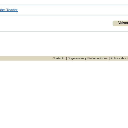
be Reader.
Volve
Contacto
| Sugerencias y Reclamaciones
| Política de c