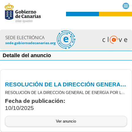
SEDE ELECTRÓNICA
sede.gobiernodecanarias.org
Detalle del anuncio
RESOLUCIÓN DE LA DIRECCIÓN GENERAL DE ENERGÍA POR LA QUE SE ACEPTA LA RENUNCIA Y SE DECLARAN CONCLUSOS LOS PROCEDIMIENTOS DE LAS SUBVENCIONES PARA EL FOMENTO DEL AUTOCONSUMO COMPARTIDO Y EL DESARROLLO DE COMUNIDADES ENERGÉTICAS EN DIFERENTES SECTORES
RESOLUCIÓN DE LA DIRECCIÓN GENERAL DE ENERGÍA POR LA QUE SE ACEPTA LA RENUNCIA Y SE DECLARAN CONCLUSOS LOS PROCEDIMIENTOS DE LAS SUBVENCIONES DERIVADAS DE LA ORDEN 495/2022 DE 21 DE DICIEMBRE, POR LA QUE SE ESTABLECEN LAS BASES REGULADORAS Y LA CONVOCATORIA DE SUBVENCIONES PARA EL FOMENTO DEL AUTOCONSUMO COMPARTIDO Y EL DESARROLLO DE COMUNIDADES ENERGÉTICAS EN DIFERENTES SECTORES, EN EL MARCO DE LA ESTRATEGIA DE ENERGÍA SOSTENIBLE EN LAS ISLAS CANARIAS (PROGRAMA 2, LÍNEA 1), CON CARGO AL PLAN DE RECUPERACIÓN, TRANSFORMACIÓN Y RESILIENCIA (COMPONENTE 7, INVERSIÓN 2).
Fecha de publicación:
10/10/2025
Ver anuncio