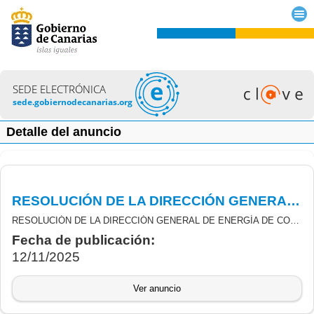
SEDE ELECTRÓNICA
sede.gobiernodecanarias.org
Detalle del anuncio
RESOLUCIÓN DE LA DIRECCIÓN GENERAL DE ENERGÍA DE CONCESIÓN DEFINITIVA DE SUBVENCIONES DERIVADAS DE INCENTIVOS LIGADOS AL AUTOCONSUMO Y AL ALMACENAMIENTO CON FUENTES DE ENERGÍA RENOVABLES
RESOLUCIÓN DE LA DIRECCIÓN GENERAL DE ENERGÍA DE CONCESIÓN DEFINITIVA DE SUBVENCIONES DERIVADAS DEL REAL DECRETO 477/2021, DE 29 DE JUNIO, POR EL QUE SE REGULAN LOS PROGRAMAS DE INCENTIVOS LIGADOS AL AUTOCONSUMO Y AL ALMACENAMIENTO CON FUENTES DE ENERGÍA RENOVABLES, ASÍ COMO IMPLANTACIÓN DE SISTEMAS RENOVABLES TÉRMICOS EN EL SECTOR RESIDENCIAL, EN EL MARCO DEL PLAN DE RECUPERACIÓN, TRANSFORMACIÓN Y RESILIENCIA (PRTR)
Fecha de publicación:
12/11/2025
Ver anuncio