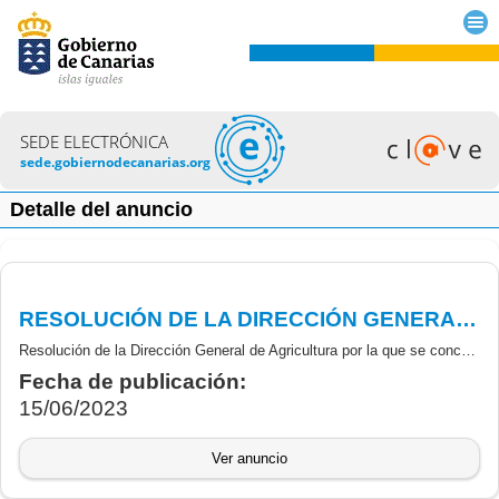
SEDE ELECTRÓNICA
sede.gobiernodecanarias.org
Detalle del anuncio
RESOLUCIÓN DE LA DIRECCIÓN GENERAL DE AGRICULTURA POR LA QUE SE CONCEDEN LAS SUBVENCIONES DESTINADAS A LA RECONSTRUCCIÓN DEL POTENCIAL DE PRODUCCIÓN AGRÍCOLA DAÑADO POR LA ERUPCIÓN VOLCÁNICA EN LA PALMA, CONVOCADAS MEDIANTE ORDEN DE 21 DE FEBRERO DE 2022
Resolución de la Dirección General de Agricultura por la que se conceden las subvenciones destinadas a la reconstrucción del potencial de producción agrícola dañado por la erupción volcánica en la isla de La Palma, convocadas mediante Orden de 21 de febrero de 2022 de esta Consejería
Fecha de publicación:
15/06/2023
Ver anuncio