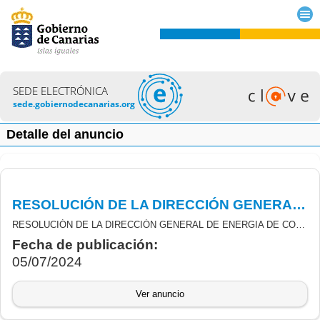
SEDE ELECTRÓNICA
sede.gobiernodecanarias.org
Detalle del anuncio
RESOLUCIÓN DE LA DIRECCIÓN GENERAL DE ENERGIA DE CONCESIÓN DEFINITIVA DE SUBVENCIONES DERIVADAS DEL REAL DECRETO 477/2021, DE 29 DE JUNIO, POR EL QUE SE REGULAN LOS PROGRAMAS DE INCENTIVOS LIGADOS AL AUTOCONSUMO Y AL ALMACENAMIENTO
RESOLUCIÓN DE LA DIRECCIÓN GENERAL DE ENERGIA DE CONCESIÓN DEFINITIVA DE SUBVENCIONES DERIVADAS DEL REAL DECRETO 477/2021, DE 29 DE JUNIO, POR EL QUE SE REGULAN LOS PROGRAMAS DE INCENTIVOS LIGADOS AL AUTOCONSUMO Y AL ALMACENAMIENTO CON FUENTES DE ENERGÍA RENOVABLES, ASÍ COMO IMPLANTACIÓN DE SISTEMAS RENOVABLES TÉRMICOS EN EL SECTOR RESIDENCIAL, EN EL MARCO DEL PLAN DE RECUPERACIÓN, TRANSFORMACIÓN Y RESILIENCIA (PRTR).
Fecha de publicación:
05/07/2024
Ver anuncio