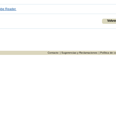
be Reader.
Volve
Contacto
| Sugerencias y Reclamaciones
| Política de c