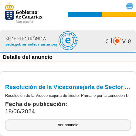
SEDE ELECTRÓNICA
sede.gobiernodecanarias.org
Detalle del anuncio
Resolución de la Viceconsejería de Sector Primario por la que se conceden subvenciones convocadas mediante Orden 27 de diciembre de 2023, previstas RD 949/2021
Resolución de la Viceconsejería de Sector Primario por la conceden las subvenciones al amparo de la Orden de 27 de diciembre de 2023, por la que se convocan, de manera anticipada para el ejercicio 2024, las subvenciones de concurrencia competitiva destinadas a la ejecución dentro del plan de impulso de la sostenibilidad y competitividad de la agricultura y la ganadería (II): Refuerzo de los sistemas de capacitación y bioseguridad en viveros y centros de limpieza y desinfección en el marco del Plan de Recuperación, Transformación y Resiliencia financiado por la Unión Europea «Next Generation EU» y previstas en el Real Decreto 949/2021, de 2 de noviembre, modificado por el Real Decreto 367/2023, de 16 de mayo, Componente 3, Inversión 3 (C3.I3).
Fecha de publicación:
18/06/2024
Ver anuncio