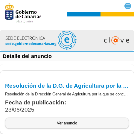
SEDE ELECTRÓNICA
sede.gobiernodecanarias.org
Detalle del anuncio
Resolución de la D.G. de Agricultura por la que se conceden las subvenciones destinadas a inversiones en transformación, comercialización y/o desarrollo de productos Agroalimentarios, procedentes de la agricultura, del PEPAC 2023-2027, selección 2025
Resolución de la Dirección General de Agricultura por la que se conceden las subvenciones destinadas a inversiones en transformación, comercialización y/o desarrollo de productos Agroalimentarios, procedentes de la agricultura, del Plan Estratégico de la Política Agrícola Común (PEPAC) 2023-2027, previstas en la Orden de 5 de febrero de 2024, convocadas por Orden de la Consejería de Agricultura, Ganadería, Pesca y Soberanía Alimentaria de 12 de julio de 2024, para el procedimiento de selección 2025
Fecha de publicación:
23/06/2025
Ver anuncio