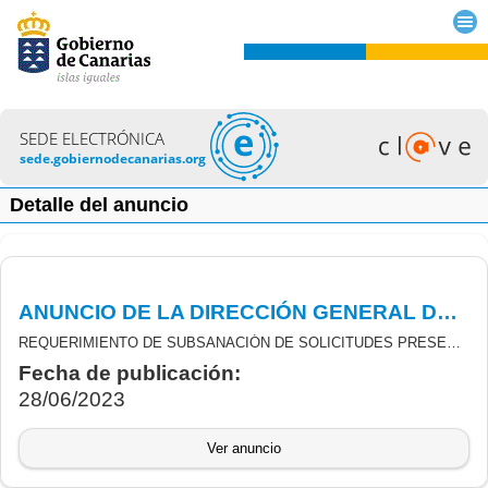
SEDE ELECTRÓNICA
sede.gobiernodecanarias.org
Detalle del anuncio
ANUNCIO DE LA DIRECCIÓN GENERAL DE PROMOCIÓN ECONOMICA DE 27/06/2023 RELATIVO A SUBVENCIONES REACTIVACIÓN ECONÓMICA PYME TRAS COVID-19.
REQUERIMIENTO DE SUBSANACIÓN DE SOLICITUDES PRESENTADAS EN EL MARCO DE LA CONVOCATORIA DE SUBVENCIONES DESTINADAS A LA REACTIVACIÓN ECONÓMICA DE LAS PEQUEÑAS Y MEDIANAS EMPRESAS EN CANARIAS COMO PARTE DE LA RESPUESTA DE LA UNIÓN EUROPEA A LA PANDEMIA COVID-19, CON CARGO AL FONDO DE AYUDA A LA RECUPERACIÓN PARA LA COHESIÓN Y LOS TERRITORIOS DE EUROPA (REACT-EU), FINANCIADA AL 100% POR EL FONDO EUROPEO DE DESARROLLO REGIONAL (FEDER).
Fecha de publicación:
28/06/2023
Ver anuncio