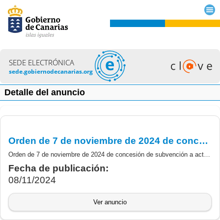
SEDE ELECTRÓNICA
sede.gobiernodecanarias.org
Detalle del anuncio
Orden de 7 de noviembre de 2024 de concesión de subvención a actuaciones de formación para la incorporación de talento (proyecto Diginnova) ejercicio 2024, cofinanciada por la Unión Europea a través del FSE+ 2021-2027
Orden de 7 de noviembre de 2024 de concesión de subvención a actuaciones de formación para la incorporación de talento a empresas y centros de investigación de Canarias (proyecto Diginnova), ejercicio 2024, cofinanciada por la UE, FSE+ 2021-2027
Fecha de publicación:
08/11/2024
Ver anuncio