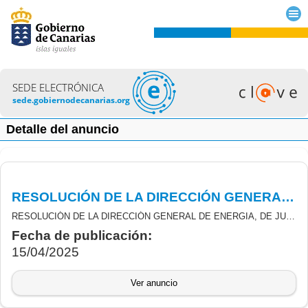
SEDE ELECTRÓNICA
sede.gobiernodecanarias.org
Detalle del anuncio
RESOLUCIÓN DE LA DIRECCIÓN GENERAL DE ENERGÍA DE JUSTIFICACIÓN Y ABONO DE LAS SUBVENCIONES DE INCENTIVOS LIGADOS AL AUTOCONSUMO Y ALMACENAMIENTO
RESOLUCIÓN DE LA DIRECCIÓN GENERAL DE ENERGIA, DE JUSTIFICACIÓN Y ABONO DE LAS SUBVENCIONES DERIVADAS DE LA CONVOCATORIA DE LA ORDEN N.º 337/2021, DEL CONSEJERO DE TRANSICIÓN ECOLÓGICA, LUCHA CONTRA EL CAMBIO CLIMÁTICO Y PLANIFICACIÓN TERRITORIAL POR LA QUE SE CONVOCAN AYUDAS EN CONCURRENCIA NO COMPETITIVA, PARA EL PERIODO 2021-2023, DERIVADAS REAL DECRETO R.D. 477/2021, DE 29 DE JUNIO, POR EL QUE SE REGULAN LOS PROGRAMAS DE INCENTIVOS LIGADOS AL AUTOCONSUMO Y ALMACENAMIENTO, CON FUENTES DE ENERGÍA RENOVABLE, ASÍ COMO A LA IMPLANTACIÓN DE PROGRAMAS DE SISTEMAS TÉRMICOS RENOVABLES EN EL SECTOR RESIDENCIAL, EN EL MARCO DEL PLAN DE RECUPERACIÓN TRANSFORMACIÓN Y RESILIENCIA (MRR)
Fecha de publicación:
15/04/2025
Ver anuncio