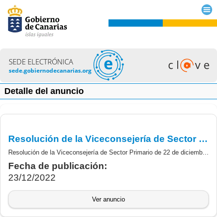
SEDE ELECTRÓNICA
sede.gobiernodecanarias.org
Detalle del anuncio
Resolución de la Viceconsejería de Sector Primario de 22 de diciembre de 2022 por la que se conceden las ayudas de estado POSEI establecidas en la Orden de 26 de abril de 2022, campaña 2021
Resolución de la Viceconsejería de Sector Primario de 22 de diciembre de 2022 por la que se conceden las ayudas establecidas en la orden de 26 de abril de 2022, por la que se convocan determinadas ayudas de estado adicionales a las medidas que componen el Programa Comunitario de Apoyo a las Producciones Agrarias de Canarias, referidas a la campaña 2021.
Fecha de publicación:
23/12/2022
Ver anuncio