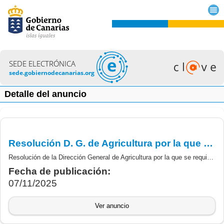
SEDE ELECTRÓNICA
sede.gobiernodecanarias.org
Detalle del anuncio
Resolución D. G. de Agricultura por la que se requiere documentación justificativa, anualidad 2025, a los beneficiarios que no han presentado en el plazo, subvenciones destinadas al establecimiento de personas jóvenes agricultoras periodo 2024 (PEPAC).
Resolución de la Dirección General de Agricultura por la que se requiere la documentación justificativa de la anualidad 2025 de la subvención concedida a los beneficiarios que no han presentado en el plazo establecido en la Resolución n.º 2443/2024, de 30 de octubre de 2024 de la Dirección General de Agricultura por la que se concedieron definitivamente las subvenciones destinadas al establecimiento de personas jóvenes agricultoras convocadas para 2024 del PEPAC 2023-2027.
Fecha de publicación:
07/11/2025
Ver anuncio