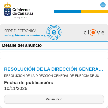
SEDE ELECTRÓNICA
sede.gobiernodecanarias.org
Detalle del anuncio
RESOLUCIÓN DE LA DIRECCIÓN GENERAL DE ENERGÍA DE JUSTIFICACIÓN Y ABONO DE LAS SUBVENCIONES DE INCENTIVOS LIGADOS A LA MOVILIDAD ELÉCTRICA MOVES III
RESOLUCIÓN DE LA DIRECCIÓN GENERAL DE ENERGÍA DE JUSTIFICACIÓN Y ABONO DE LAS SUBVENCIONES DERIVADAS DE LA CONVOCATORIA DE LA RESOLUCIÓN NÚMERO 895/2021, DE 9 DE JULIO DE 2021. (BOC N.º 44, DE 14 DE JULIO DE 2021), DERIVADAS DEL REAL DECRETO 266/2021, DE 13 DE ABRIL, POR EL QUE SE REGULAN LOS PROGRAMAS DE INCENTIVOS LIGADOS A LA MOVILIDAD ELÉCTRICA MOVES III, EN EL MARCO DEL PLAN DE RECUPERACIÓN, TRANSFORMACIÓN Y RESILIENCIA (PRTR).
Fecha de publicación:
10/11/2025
Ver anuncio