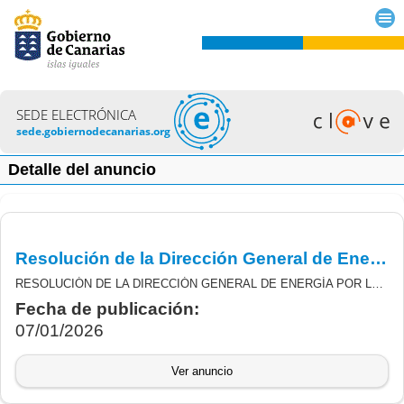
SEDE ELECTRÓNICA
sede.gobiernodecanarias.org
Detalle del anuncio
Resolución de la Dirección General de Energía por la que se concede ampliación de plazos para la terminación de las subvenciones de la convocatoria para el fomento de la autosuficiencia en las Administraciones Públicas
RESOLUCIÓN DE LA DIRECCIÓN GENERAL DE ENERGÍA POR LA QUE SE CONCEDE AMPLIACIÓN DE PLAZOS PARA LA TERMINACIÓN DE LAS SUBVENCIONES DERIVADAS DE LA ORDEN 492/2022 DE 21 DE DICIEMBRE, POR LA QUE SE ESTABLECEN LAS BASES REGULADORAS Y LA CONVOCATORIA DE SUBVENCIONES PARA EL FOMENTO DE LA AUTOSUFICIENCIA EN LAS ADMINISTRACIONES PÚBLICAS, EN EL MARCO DE LA ESTRATEGIA SOSTENIBLE EN LAS ISLAS CANARIAS (PROGRAMA 1), CON CARGO AL PLAN DE RECUPERACIÓN, TRANSFORMACIÓN Y RESILIENCIA (COMPONENTE 7, INVERSIÓN 2).
Fecha de publicación:
07/01/2026
Ver anuncio