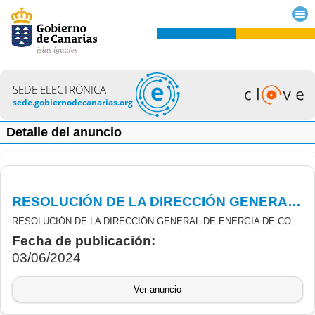
SEDE ELECTRÓNICA
sede.gobiernodecanarias.org
Detalle del anuncio
RESOLUCIÓN DE LA DIRECCIÓN GENERAL DE ENERGIA DE CONCESIÓN DEFINITIVA DE SUBVENCIONESDE INCENTIVOS LIGADOS AL AUTOCONSUMO Y AL ALMACENAMIENTO CON FUENTES DE ENERGÍA RENOVABLES
RESOLUCIÓN DE LA DIRECCIÓN GENERAL DE ENERGIA DE CONCESIÓN DEFINITIVA DE SUBVENCIONES DERIVADAS DEL REAL DECRETO 477/2021, DE 29 DE JUNIO, POR EL QUE SE REGULAN LOS PROGRAMAS DE INCENTIVOS LIGADOS AL AUTOCONSUMO Y AL ALMACENAMIENTO CON FUENTES DE ENERGÍA RENOVABLES, ASÍ COMO IMPLANTACIÓN DE SISTEMAS RENOVABLES TÉRMICOS EN EL SECTOR RESIDENCIAL, EN EL MARCO DEL PLAN DE RECUPERACIÓN, TRANSFORMACIÓN Y RESILIENCIA (PRTR).
Fecha de publicación:
03/06/2024
Ver anuncio