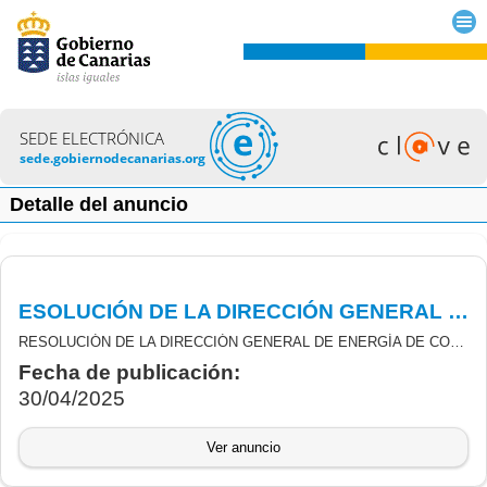
SEDE ELECTRÓNICA
sede.gobiernodecanarias.org
Detalle del anuncio
ESOLUCIÓN DE LA DIRECCIÓN GENERAL DE ENERGÍA DE CORRECCIÓN DE ERRORES DE LA RESOLUCIÓN NÚMERO 895/2021, DE SUBVENCIONES DE INCENTIVOS LIGADOS A LA MOVILIDAD ELÉCTRICA MOVES III
RESOLUCIÓN DE LA DIRECCIÓN GENERAL DE ENERGÍA DE CORRECCIÓN DE ERRORES DE LAS SUBVENCIONES DERIVADAS DE LA CONVOCATORIA DE LA RESOLUCIÓN NÚMERO 895/2021, DE 9 DE JULIO DE 2021. (BOC N.º 44, DE 14 DE JULIO DE 2021), DERIVADAS DEL REAL DECRETO 266/2021, DE 13 DE ABRIL, POR EL QUE SE REGULAN LOS PROGRAMAS DE INCENTIVOS LIGADOS A LA MOVILIDAD ELÉCTRICA MOVES III, EN EL MARCO DEL PLAN DE RECUPERACIÓN, TRANSFORMACIÓN Y RESILIENCIA (PRTR)
Fecha de publicación:
30/04/2025
Ver anuncio