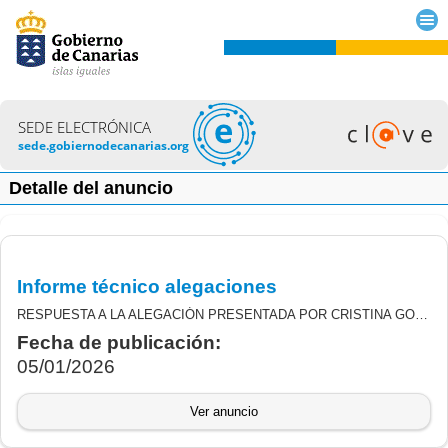
SEDE ELECTRÓNICA
sede.gobiernodecanarias.org
Detalle del anuncio
Informe técnico alegaciones
RESPUESTA A LA ALEGACIÓN PRESENTADA POR CRISTINA GONZÁLEZ LORENZO EN RELACIÓN AL EXPEDIENTE 476/1/2024-0923104331 DE LA SUBVENCIÓN DERIVADA DE LA ORDEN 199/2024 DE 27 DE AGOSTO DE 2024 DEL CONSEJERO TRANSICIÓN ECOLÓGICA Y ENERGÍA, POR LA QUE SE ESTABLECEN LAS BASES REGULADORAS Y LA CONVOCATORIA DE DE SUBVENCIONES EN RÉGIMEN DE CONCURRENCIA NO COMPETITIVA PARA LAS AYUDAS DESTINADAS AL FOMENTO DE LA GENERACIÓN FOTOVOLTAICA EN ESPACIOS ANTROPIZADOS, EN EL MARCO DE LA ESTRATEGIA DE ENERGÍA SOSTENIBLE EN LAS ISLAS CANARIAS (PROGRAMA 8, LÍNEA 1), CON CARGO AL INSTRUMENTO DE FINANCIACIÓN EUROPEO FONDOS “NEXT GENERATION EU”, DEL PLAN DE RECUPERACIÓN, TRANSFORMACIÓN Y RESILIENCIA (COMPONENTE 7, INVERSIÓN 2). (BOE n.º 171 de 30 de Agosto de 2024)
Fecha de publicación:
05/01/2026
Ver anuncio