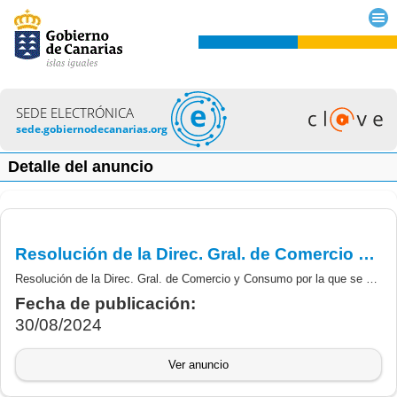
SEDE ELECTRÓNICA
sede.gobiernodecanarias.org
Detalle del anuncio
Resolución de la Direc. Gral. de Comercio y Consumo por la que se dictan instrucciones para la interpretación de la base 3ª de la línea de subv. de Canarias es un Destino Comercial Inteligente, cofinanciado por la Unión Europera, Programa FEDER 2021-2027.
Resolución de la Direc. Gral. de Comercio y Consumo por la que se dictan instrucciones para la interpretación de la base 3ª de la línea de subv. de Canarias es un Destino Comercial Inteligente, cofinanciado por la Unión Europera, Programa FEDER 2021-2027.
Fecha de publicación:
30/08/2024
Ver anuncio