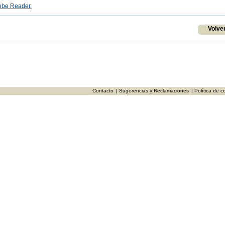
be Reader.
Volve
Contacto
| Sugerencias y Reclamaciones
| Política de c