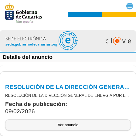
SEDE ELECTRÓNICA
sede.gobiernodecanarias.org
Detalle del anuncio
RESOLUCIÓN DE LA DIRECCIÓN GENERAL DE ENERGÍA POR LA QUE SE DECLARA LA RENUNCIA DE DETERMINADOS SOLICITUDES DE INCENTIVOS LIGADOS AL AUTOCONSUMO Y ALMACENAMIENTO
RESOLUCIÓN DE LA DIRECCIÓN GENERAL DE ENERGÍA POR LA QUE SE DECLARA LA RENUNCIA DE DETERMINADOS SOLICITUDES Y SE DECLARAN CONCLUSOS LOS PROCEDIMIENTOS DERIVADOS DE LA CONVOCATORIA APROBADA POR ORDEN N.º 337/2021, DEL CONSEJERO DE TRANSICIÓN ECOLÓGICA, LUCHA CONTRA EL CAMBIO CLIMÁTICO Y PLANIFICACIÓN TERRITORIAL POR LA QUE SE CONVOCAN AYUDAS EN CONCURRENCIA NO COMPETITIVA, PARA EL PERIODO 2021-2023, DERIVADAS REAL DECRETO RD 477/2021, DE 29 DE JUNIO, POR EL QUE SE REGULAN LOS PROGRAMAS DE INCENTIVOS LIGADOS AL AUTOCONSUMO Y ALMACENAMIENTO, CON FUENTES DE ENERGÍA RENOVABLE, ASÍ COMO A LA IMPLANTACIÓN DE PROGRAMAS DE SISTEMAS TÉRMICOS RENOVABLES EN EL SECTOR RESIDENCIAL, EN EL MARCO DEL PLAN DE RECUPERACIÓN TRANSFORMACIÓN Y RESILIENCIA (MRR)
Fecha de publicación:
09/02/2026
Ver anuncio