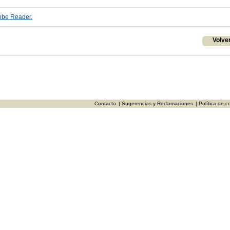
be Reader.
Volve
Contacto
| Sugerencias y Reclamaciones
| Política de c