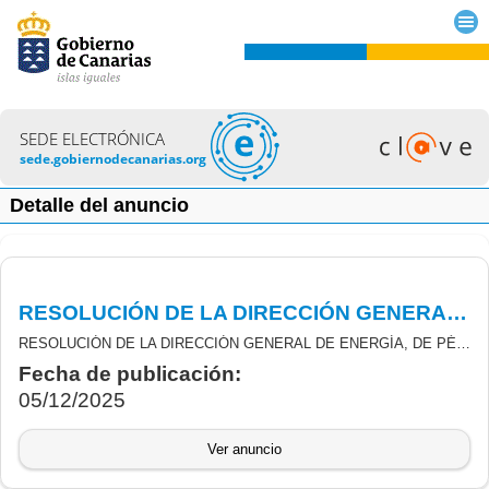
SEDE ELECTRÓNICA
sede.gobiernodecanarias.org
Detalle del anuncio
RESOLUCIÓN DE LA DIRECCIÓN GENERAL DE ENERGÍA, DE PÉRDIDA DE DERECHO AL COBRO TOTAL DE LAS SUBVENCIONES DE INCENTIVOS LIGADOS AL AUTOCONSUMO Y ALMACENAMIENTO
RESOLUCIÓN DE LA DIRECCIÓN GENERAL DE ENERGÍA, DE PÉRDIDA DE DERECHO AL COBRO TOTAL DE LAS SUBVENCIONES DERIVADAS DE LA CONVOCATORIA DE LA ORDEN N.º 337/2021, DEL CONSEJERO DE TRANSICIÓN ECOLÓGICA, LUCHA CONTRA EL CAMBIO CLIMÁTICO Y PLANIFICACIÓN TERRITORIAL POR LA QUE SE CONVOCAN AYUDAS EN CONCURRENCIA NO COMPETITIVA, PARA EL PERIODO 2021-2023, DERIVADAS REAL DECRETO RD 477/2021, DE 29 DE JUNIO, POR EL QUE SE REGULAN LOS PROGRAMAS DE INCENTIVOS LIGADOS AL AUTOCONSUMO Y ALMACENAMIENTO, CON FUENTES DE ENERGÍA RENOVABLE, ASÍ COMO A LA IMPLANTACIÓN DE PROGRAMAS DE SISTEMAS TÉRMICOS RENOVABLES EN EL SECTOR RESIDENCIAL, EN EL MARCO DEL PLAN DE RECUPERACIÓN TRANSFORMACIÓN Y RESILIENCIA (MRR)
Fecha de publicación:
05/12/2025
Ver anuncio