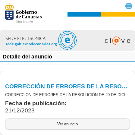
SEDE ELECTRÓNICA
sede.gobiernodecanarias.org
Detalle del anuncio
CORRECCIÓN DE ERRORES DE LA RESOLUCIÓN DE 20 DE DICIEMBRE DE 2023 DE LA DIRECCIÓN GENERAL DE PROMOCIÓN Y DIVERSIFICACIÓN ECONÓMICA RELATIVA A SUBVENCIONES REACTIVACIÓN ECONÓMICA PYME TRAS COVID-19.
CORRECCIÓN DE ERRORES DE LA RESOLUCIÓN DE 20 DE DICIEMBRE DE 2023 POR LA QUE SE RESUELVE LA DECIMOSEGUNDA CONCESIÓN DE SUBVENCIONES DESTINADAS A LA REACTIVACIÓN ECONÓMICA DE LAS PEQUEÑAS Y MEDIANAS EMPRESAS COMO PARTE DE LA RESPUESTA DE LA UNIÓN EUROPEA A LA PANDEMIA COVID-19, CON CARGO AL FONDO DE AYUDA A LA RECUPERACIÓN PARA LA COHESIÓN Y LOS TERRITORIOS DE EUROPA (REACT-EU), FINANCIADA AL 100% POR EL FONDO EUROPEO DE DESARROLLO REGIONAL (FEDER).
Fecha de publicación:
21/12/2023
Ver anuncio