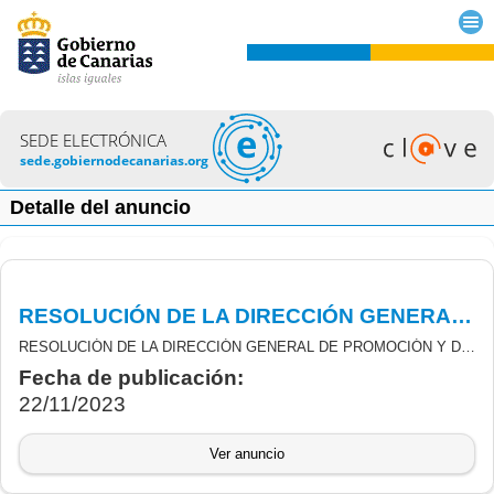
SEDE ELECTRÓNICA
sede.gobiernodecanarias.org
Detalle del anuncio
RESOLUCIÓN DE LA DIRECCIÓN GENERAL DE PROMOCIÓN Y DIVERSIFICACIÓN ECONÓMICA DE 22/11/2023 RELATIVA A SUBVENCIONES REACTIVACIÓN ECONÓMICA PYME TRAS COVID-19.
RESOLUCIÓN DE LA DIRECCIÓN GENERAL DE PROMOCIÓN Y DIVERSIFICACIÓN ECONÓMICA, POR LA QUE SE RESUELVE LA CUARTA CONCESIÓN DE SUBVENCIONES DESTINADAS A LA REACTIVACIÓN ECONÓMICA DE LAS PEQUEÑAS Y MEDIANAS EMPRESAS COMO PARTE DE LA RESPUESTA DE LA UNIÓN EUROPEA A LA PANDEMIA COVID-19, CON CARGO AL FONDO DE AYUDA A LA RECUPERACIÓN PARA LA COHESIÓN Y LOS TERRITORIOS DE EUROPA (REACT-EU), FINANCIADA AL 100% POR EL FONDO EUROPEO DE DESARROLLO REGIONAL (FEDER).
Fecha de publicación:
22/11/2023
Ver anuncio