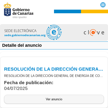
SEDE ELECTRÓNICA
sede.gobiernodecanarias.org
Detalle del anuncio
RESOLUCIÓN DE LA DIRECCIÓN GENERAL DE ENERGÍA DE CONCESIÓN DE SUBVENCIONES DE INCENTIVOS MOVES III
RESOLUCIÓN DE LA DIRECCIÓN GENERAL DE ENERGÍA DE CONCESIÓN DE SUBVENCIONES DERIVADAS DEL REAL DECRETO 266/2021, DE 13 DE ABRIL, POR EL QUE SE REGULAN LOS PROGRAMAS DE INCENTIVOS LIGADOS A LA MOVILIDAD ELÉCTRICA MOVES III, EN EL MARCO DEL PLAN DE RECUPERACIÓN, TRANSFORMACIÓN Y RESILIENCIA (PRTR), CONVOCADAS MEDIANTE RESOLUCIÓN NÚMERO 895/2021, DE 9 DE JULIO DE 2021. (BOC N.º 144, DE 14 DE JULIO DE 2021).
Fecha de publicación:
04/07/2025
Ver anuncio