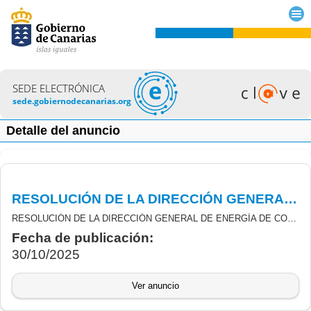
SEDE ELECTRÓNICA
sede.gobiernodecanarias.org
Detalle del anuncio
RESOLUCIÓN DE LA DIRECCIÓN GENERAL DE ENERGÍA DE CORRECCIÓN DE ERRORES DE INCENTIVOS LIGADOS AL AUTOCONSUMO Y ALMACENAMIENTO, CON FUENTES DE ENERGÍA RENOVABLE
RESOLUCIÓN DE LA DIRECCIÓN GENERAL DE ENERGÍA DE CORRECCIÓN DE ERRORES DERIVADOS DE LA CONVOCATORIA APROBADA POR ORDEN N.º 337/2021, DEL CONSEJERO DE TRANSICIÓN ECOLÓGICA, LUCHA CONTRA EL CAMBIO CLIMÁTICO Y PLANIFICACIÓN TERRITORIAL POR LA QUE SE CONVOCAN AYUDAS EN CONCURRENCIA NO COMPETITIVA, PARA EL PERIODO 2021-2023, DERIVADAS REAL DECRETO RD 477/2021, DE 29 DE JUNIO, POR EL QUE SE REGULAN LOS PROGRAMAS DE INCENTIVOS LIGADOS AL AUTOCONSUMO Y ALMACENAMIENTO, CON FUENTES DE ENERGÍA RENOVABLE, ASÍ COMO A LA IMPLANTACIÓN DE PROGRAMAS DE SISTEMAS TÉRMICOS RENOVABLES EN EL SECTOR RESIDENCIAL, EN EL MARCO DEL PLAN DE RECUPERACIÓN TRANSFORMACIÓN Y RESILIENCIA (MRR)
Fecha de publicación:
30/10/2025
Ver anuncio