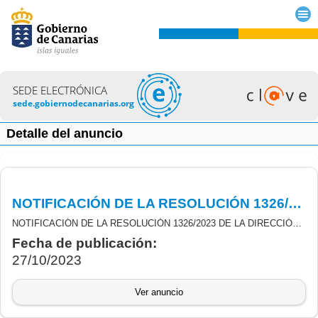
SEDE ELECTRÓNICA
sede.gobiernodecanarias.org
Detalle del anuncio
NOTIFICACIÓN DE LA RESOLUCIÓN 1326/2023 DE JUSTIFICACIÓN DE LAS SUBVENCIONES DERIVADAS DEL REAL DECRETO 477/2021, DE 29 DE JUNIO (AUTOCONSUMO Y ALMACENAMIENTO)
NOTIFICACIÓN DE LA RESOLUCIÓN 1326/2023 DE LA DIRECCIÓN GENERAL DE ENERGÍA, DE JUSTIFICACIÓN DE LAS SUBVENCIONES DERIVADAS DE LA CONVOCATORIA DE LA ORDEN N.º 337/2021, DEL CONSEJERO DE TRANSICIÓN ECOLÓGICA, LUCHA CONTRA EL CAMBIO CLIMÁTICO Y PLANIFICACIÓN TERRITORIAL POR LA QUE SE CONVOCAN AYUDAS EN CONCURRENCIA NO COMPETITIVA, PARA EL PERIODO 2021- 2023, DERIVADAS REAL DECRETO R.D. 477/2021, DE 29 DE JUNIO, POR EL QUE SE REGULAN LOS PROGRAMAS DE INCENTIVOS LIGADOS AL AUTOCONSUMO Y ALMACENAMIENTO, CON FUENTES DE ENERGÍA RENOVABLE, ASÍ COMO A LA IMPLANTACIÓN DE PROGRAMAS DE SISTEMAS TÉRMICOS RENOVABLES EN EL SECTOR RESIDENCIAL, EN EL MARCO DEL PLAN DE RECUPERACIÓN TRANSFORMACIÓN Y RESILIENCIA (MRR)
Fecha de publicación:
27/10/2023
Ver anuncio