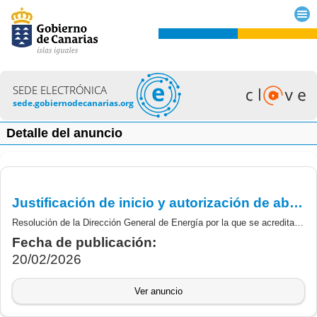
SEDE ELECTRÓNICA
sede.gobiernodecanarias.org
Detalle del anuncio
Justificación de inicio y autorización de abono anticipado de la convocatoria de subvenciones destinadas al fomento de la generación fotovoltaica en espacios antropizados.
Resolución de la Dirección General de Energía por la que se acredita la justificación de inicio y autorización de abono anticipado de las subvenciones derivadas de la Orden 199/2024 de 27 de Agosto del Consejero de Transición Ecológica y Energía, por la que se establecen las bases reguladoras y la convocatoria de subvenciones en régimen de concurrencia no competitiva para las ayudas destinadas al fomento de la generación fotovoltaica en espacios antropizados, en el marco de la estrategia de energía sostenible en las Islas Canarias (Programa 8, Línea1), con cargo al instrumento de financiación Europeo Fondos “Next Generation EU”, del Plan de Recuperación, Transformación y Resiliencia (Componente 7,Inversión 2).
Fecha de publicación:
20/02/2026
Ver anuncio