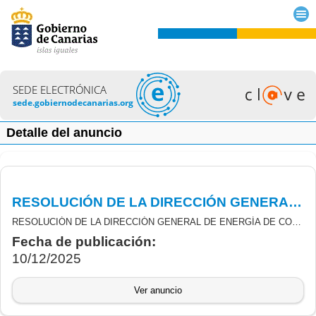
SEDE ELECTRÓNICA
sede.gobiernodecanarias.org
Detalle del anuncio
RESOLUCIÓN DE LA DIRECCIÓN GENERAL DE ENERGÍA DE CONCESIÓN DEFINITIVA DE LAS SUBVENCIONES DESTINADAS AL FOMENTO DE LA GENERACIÓN FOTOVOLTAICA EN ESPACIOS ANTROPIZADOS
RESOLUCIÓN DE LA DIRECCIÓN GENERAL DE ENERGÍA DE CONCESIÓN DEFINITIVA DE LAS SUBVENCIONES DERIVADASDE LA ORDEN 199/2024 DE 27 D E AGOSTO DEL CONSEJERO DE TRANSICIÓN ECOLÓGICA Y ENERGÍA, POR LA QUE SE ESTABLECEN LAS BASES REGULADORAS Y LA CONVOCATORIA DE SUBVENCIONES EN RÉGIMEN DE CONCURRENCIA NO COMPETITIVA PARA LAS AYUDAS DESTINADAS AL FOMENTO DE LA GENERACIÓN FOTOVOLTAICA EN ESPACIOS ANTROPIZADOS, EN EL MARCO DE LA ESTRATEGIA DE ENERGÍA SOSTENIBLE EN LAS ISLAS CANARIAS (PROGRAMA 8, LÍNEA 1), CON CARGO AL INSTRUMENTO DE FINANCIACIÓN EUROPEO FONDOS “NEXT GENERATION EU”, DEL PLAN DE RECUPERACIÓN, TRANSFORMACIÓN Y RESILIENCIA (COMPONENTE 7, INVERSIÓN 2).
Fecha de publicación:
10/12/2025
Ver anuncio