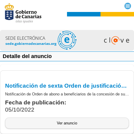
SEDE ELECTRÓNICA
sede.gobiernodecanarias.org
Detalle del anuncio
Notificación de sexta Orden de justificación y abono de las subvenciones derivadas del RD 266/2021, de 13 de abril - MOVES III
Notificación de Orden de abono a beneficiarios de la concesión de subvenciones derivadas del RD 266/2021, de 13 de abril, por el que se regulan los Programas de incentivos ligados a la movilidad eléctrica MOVES III, en el marco del Plan de Recuperación, Transformación y Resiliencia Europeo
Fecha de publicación:
05/10/2022
Ver anuncio