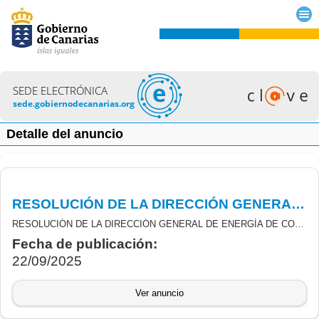
SEDE ELECTRÓNICA
sede.gobiernodecanarias.org
Detalle del anuncio
RESOLUCIÓN DE LA DIRECCIÓN GENERAL DE ENERGÍA DE CORRECCIÓN DE ERROR MATERIAL DE LA RESOLUCIÓN DE CONCESIÓN DEFINITIVA DE SUBVENCIONES DESTINADAS AL FOMENTO DE LA GENERACIÓN FOTOVOLTAICA EN ESPACIOS ANTROPIZADOS.
RESOLUCIÓN DE LA DIRECCIÓN GENERAL DE ENERGÍA DE CORRECCIÓN DE ERROR MATERIAL DE LA RESOLUCIÓN DE CONCESIÓN DEFINITIVA DE LAS SUBVENCIONES DERIVADAS DE LA ORDEN 199/2024 DE 27 DE AGOSTO DEL CONSEJERO DE TRANSICIÓN ECOLÓGICA Y ENERGÍA, POR LA QUE SE ESTABLECEN LAS BASES REGULADORAS Y LA CONVOCATORIA DE SUBVENCIONES EN RÉGIMEN DE CONCURRENCIA NO COMPETITIVA PARA LAS AYUDAS DESTINADAS AL FOMENTO DE LA GENERACIÓN FOTOVOLTAICA EN ESPACIOS ANTROPIZADOS, EN EL MARCO DE LA ESTRATEGIA DE ENERGÍA SOSTENIBLE EN LAS ISLAS CANARIAS (PROGRAMA 8, LÍNEA 1), CON CARGO AL INSTRUMENTO DE FINANCIACIÓN EUROPEO FONDOS “NEXT GENERATION EU”, DEL PLAN DE RECUPERACIÓN, TRANSFORMACIÓN Y RESILIENCIA (COMPONENTE 7, INVERSIÓN 2).
Fecha de publicación:
22/09/2025
Ver anuncio