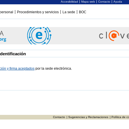
Accesibilidad
Mapa web
Contacto
Ayuda
personal
Procedimientos y servicios
La sede
BOC
dentificación
ación y firma aceptados
por la sede electrónica.
Contacto
| Sugerencias y Reclamaciones
| Política de c