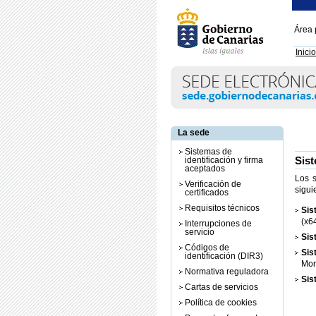
Área 
Inicio
La sede
Sistemas de
Sist
identificación y firma
aceptados
Los s
Verificación de
sigui
certificados
Requisitos técnicos
Sis
(x6
Interrupciones de
servicio
Sis
Códigos de
Sis
identificación (DIR3)
Mon
Normativa reguladora
Sis
Cartas de servicios
Política de cookies