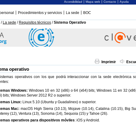
Accesibilidad
Mapa web
Contacto
Ayuda
personal
Procedimientos y servicios
La sede
BOC
/
La sede
/
Requisitos técnicos
/
Sistema Operativo
Imprimir
Escu
ema operativo
istemas operativos con los que podrá interaccionar con la sede electrónica s
entes:
temas Windows:
Windows 10 en 32 (x86) o 64 (x64) bits; Windows 11 en 32 (x86
4) bits; Windows Server 2012 R2 o superior.
temas Linux:
Linux 5.10 (Ubuntu y Guadalinex) o superior.
temas Mac:
macOS High Sierra (10.13), Mojave (10.14), Catalina (10.15), Big Sur
terey (12), Ventura (13), Sonoma (14), Sequoia (15) y Tahoe (26).
temas operativos para dispositivos móviles
: iOS y Android.