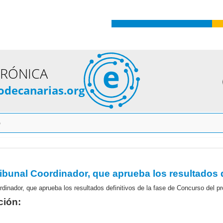
TRÓNICA
odecanarias.org
o
ción: