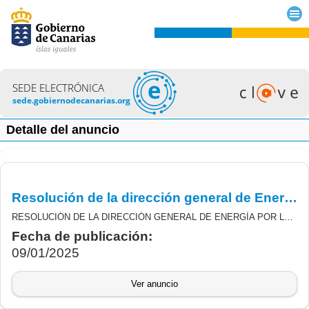
SEDE ELECTRÓNICA
sede.gobiernodecanarias.org
Detalle del anuncio
Resolución de la dirección general de Energía por la que se acredita la justificación de inicio y se autoriza el abono anticipado para determinados beneficiarios de las subvenciones para el fomento de la autosuficiencia de las administraciones públicas.
RESOLUCIÓN DE LA DIRECCIÓN GENERAL DE ENERGÍA POR LA QUE SE ACREDITA LA JUSTIFICACIÓN DE INICIO Y SE AUTORIZA EL ABONO ANTICIPADO PARA DETERMINADOS BENEFICIARIOS DE LAS SUBVENCIONES DERIVADAS DE LA ORDEN 492/2022 DE 21 DE DICIEMBRE, POR LA QUE SE ESTABLECEN LAS BASES REGULADORAS Y LA CONVOCATORIA DE SUBVENCIONES PARA EL FOMENTO DE LA AUTOSUFICIENCIA DE LAS ADMINISTRACIONES PÚBLICAS, EN EL MARCO DE LA ESTRATEGIA DE ENERGÍA SOSTENIBLE EN LAS ISLAS CANARIAS (PROGRAMA 1, LÍNEAS 1 Y 2), CON CARGO AL PLAN DE RECUPERACIÓN,TRANSFORMACIÓN Y RESILIENCIA (COMPONENTE 7, INVERSIÓN 2).
Fecha de publicación:
09/01/2025
Ver anuncio