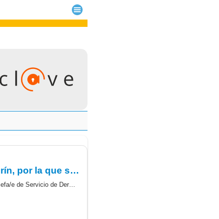
Resolución D.G. del Hospital Universitario de Gran Canaria Dr. Negrín, por la que se convoca puesto de Jefa/e de Servicio de Dermatología Médico Quirúrgico y Venereología.
Resolución D.G. del Hospital Universitario de Gran Canaria Dr. Negrín, por la que se convoca puesto de Jefa/e de Servicio de Dermatología Médico Quirúrgico y Venereología, incluido en la plantilla orgánica.