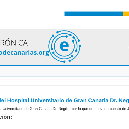
TRÓNICA
odecanarias.org
o
ción: