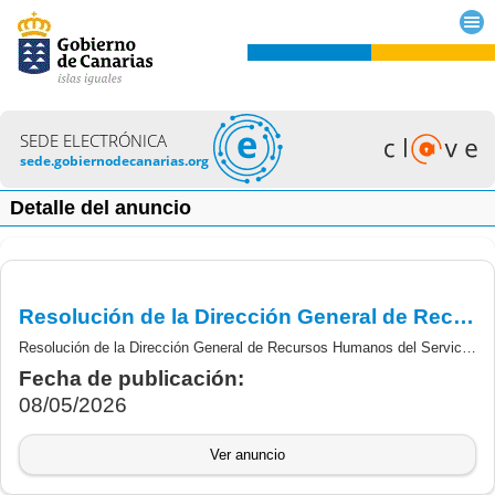
SEDE ELECTRÓNICA
sede.gobiernodecanarias.org
Detalle del anuncio
Resolución de la Dirección General de Recursos Humanos del SCS, que aprueba los resultados de la fase de oposición del proceso selectivo para la estabilización del empleo temporal (concurso oposición),de la categoría de: T. Titulada/o Superior Jurídico.
Resolución de la Dirección General de Recursos Humanos del Servicio Canario de la Salud, que aprueba los resultados de la fase de oposición del proceso selectivo para la estabilización del empleo temporal (concurso oposición),de la categoría de: Técnica/o Titulada/o Superior Jurídico.
Fecha de publicación:
08/05/2026
Ver anuncio