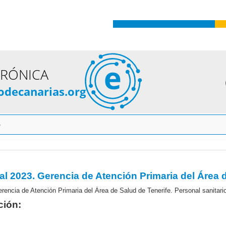
TRÓNICA
odecanarias.org
o
ción: