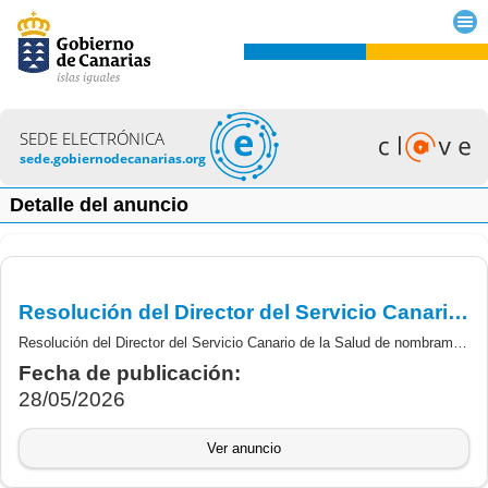
SEDE ELECTRÓNICA
sede.gobiernodecanarias.org
Detalle del anuncio
Resolución del Director del Servicio Canario de la Salud de nombramiento como personal laboral fijo en plazas básicas vacante de la categoría de Adjunto de Geriatria.
Resolución del Director del Servicio Canario de la Salud de nombramiento como personal Laboral fijo en plazas básicas vacante de la categoría de Adjunto Geriatría Grupo A/A1 Sanitario, del proceso selectivo excepcional de estabilización del empleo temporal de larga duración (concurso de méritos).
Fecha de publicación:
28/05/2026
Ver anuncio